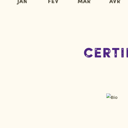
Jan
Fév
Mar
Avr
Certi