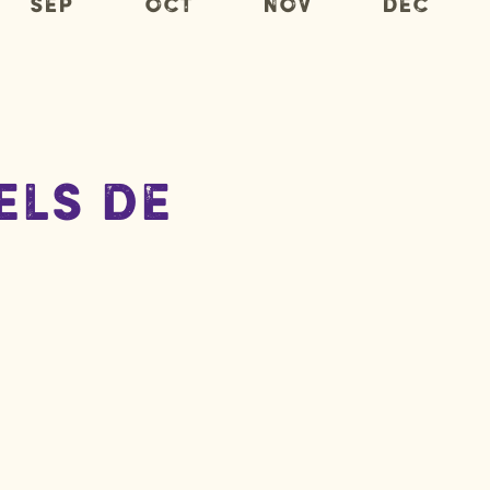
Sep
Oct
Nov
Déc
els de