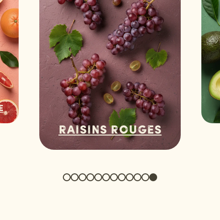
e
Raisins rouges