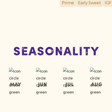
Prime
Early Sweet
IGF
Seasonality
May
Jun
Jul
Aug