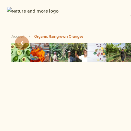
Accueil
Organic Raingrown Oranges