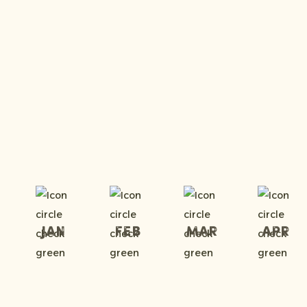
Jan
Feb
Mar
Apr