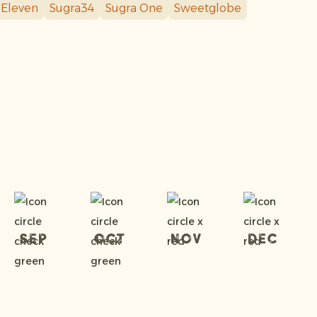
 Eleven
Sugra34
Sugra One
Sweetglobe
Sep
Oct
Nov
Dec