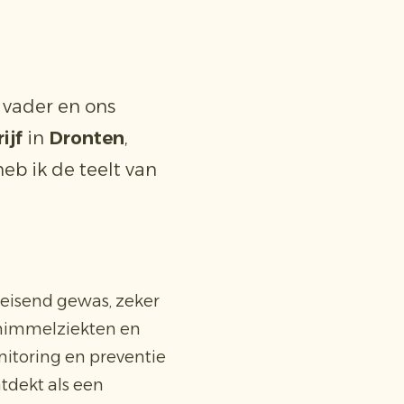
 vader en ons
ijf
in
Dronten
,
heb ik de teelt van
eleisend gewas, zeker
schimmelziekten en
nitoring en preventie
ntdekt als een