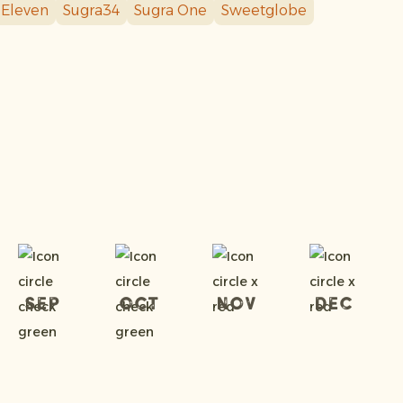
 Eleven
Sugra34
Sugra One
Sweetglobe
Sep
Oct
Nov
Dec