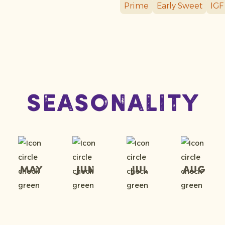
Prime
Early Sweet
IGF
Seasonality
May
Jun
Jul
Aug