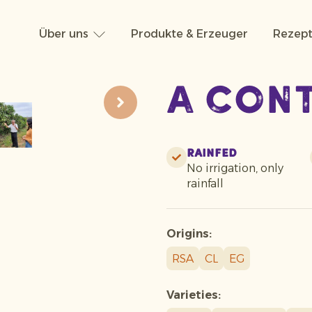
Über uns
Produkte & Erzeuger
Rezept
A con
Rainfed
No irrigation, only
rainfall
Origins:
RSA
CL
EG
Varieties: