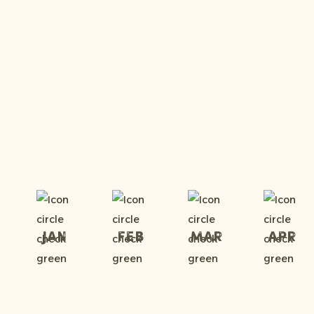
Jan
Feb
Mar
Apr