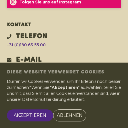
Folgen Sie uns auf Instagram
Kontakt
Telefon
+31 (0)180 63 55 00
E-Mail
fleur@eosta.com
DIESE WEBSITE VERWENDET COOKIES
Dürfen wir Cookies verwenden, um Ihr Erlebnis noch besser
Adresse
zu machen? Wenn Sie
“Akzeptieren”
auswählen, teilen Sie
IJsermanweg 15
uns mit, dass Sie mit allen Cookies einverstanden sind, wie in
2742 KH Waddinxveen
unserer Datenschutzerklärung erläutert.
Niederlande
AKZEPTIEREN
ABLEHNEN
Copyright © Nature & More
| Webdesign:
Pencilpoint - kreativ in Form &
Inhalt