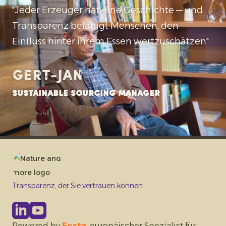
"Jeder Erzeuger hat eine Geschichte — und
Transparenz befähigt Menschen, den
Einfluss hinter ihrem Essen wertzuschätzen"
Gert-jan
Sustainable Sourcing Manager
Transparenz, der Sie vertrauen können
Powered by
Eosta
, europäischer Spezialist für