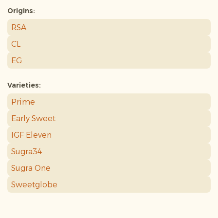
Origins:
RSA
CL
EG
Varieties:
Prime
Early Sweet
IGF Eleven
Sugra34
Sugra One
Sweetglobe