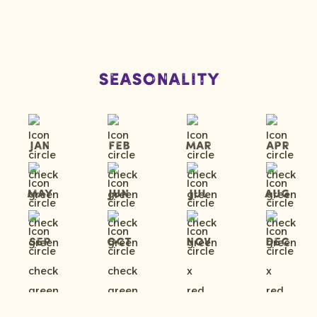
Seasonality
Jan
Feb
Mar
Apr
May
Jun
Jul
Aug
Sep
Oct
Nov
Dec