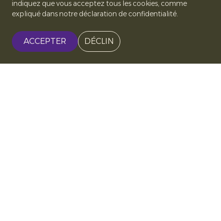
indiquez que vous acceptez tous les cookies, comme
expliqué dans notre déclaration de confidentialité.
ACCEPTER
DÉCLIN
Soin et tradition dans
chaque fruit
Ce que nous apprécions le plus dans la culture de
la mangue, c’est de faire partie de tout le
processus—planter, entretenir, tailler et enfin
récolter des fruits qui voyagent à travers le monde
pour être savourés par les consommateurs. Pour