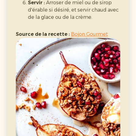
assez pour combiner. Incorporez
Servir :
Arroser de miel ou de sirop
délicatement les poires.
d'érable si désiré, et servir chaud avec
Cuire :
Versez la pâte dans le moule et
de la glace ou de la crème.
enfournez
50–55 minutes
, jusqu’à ce qu’un
cure-dent en ressorte propre.
Source de la recette :
Bojon Gourmet
Refroidir & servir :
Laissez refroidir avant
de trancher. Servez avec un café ou un peu
de crème.
Source de la recette :
Allrecipes