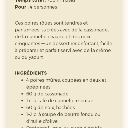
Temps total :
~35 minutes
Temps de préparation :
15 minutes
Pour :
4 personnes
Temps de cuisson :
50–55 minutes
Temps total :
~1 heure 10 minutes
Ces poires rôties sont tendres et
Portions :
8
parfumées, sucrées avec de la cassonade,
de la cannelle chaude et des noix
Ce gâteau aux poires classique est
croquantes — un dessert réconfortant, facile
moelleux, tendre et délicatement épicé —
à préparer et parfait servi avec de la crème
une belle façon de mettre en valeur la
ou du yaourt.
douceur des poires dans un dessert
réconfortant ou pour le goûter.
Ingrédients
4 poires mûres, coupées en deux et
Ingrédients
épépinées
250 g de farine
60 g de cassonade
150 g de sucre
1 c. à café de cannelle moulue
1 c. à café de levure chimique
60 g de noix, hachées
½ c. à café de bicarbonate de soude
1–2 c. à soupe de beurre fondu ou
Une pincée de sel
d'huile d'olive
2 gros œufs