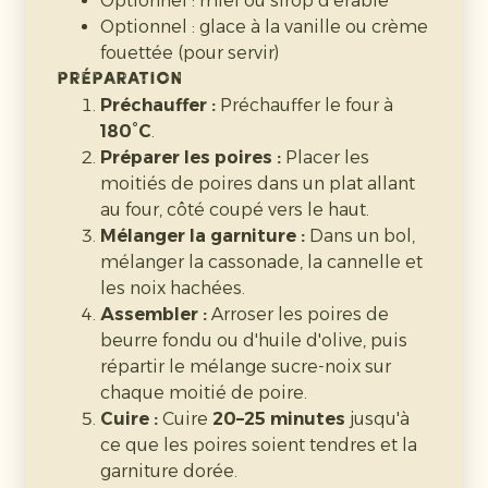
Optionnel : miel ou sirop d'érable
120 ml d’huile végétale ou de beurre
Optionnel : glace à la vanille ou crème
fondu
fouettée (pour servir)
2 c. à café d’extrait de vanille
Préparation
3–4 poires mûres, pelées, épépinées
Préchauffer :
Préchauffer le four à
et tranchées
180°C
.
Facultatif : 1 c. à café de cannelle ou de
Préparer les poires :
Placer les
muscade
moitiés de poires dans un plat allant
Préparation
au four, côté coupé vers le haut.
Préchauffer :
Préchauffez le four à
180°C
.
Mélanger la garniture :
Dans un bol,
Beurrez et chemisez un moule à cake ou
mélanger la cassonade, la cannelle et
un moule rond (~23 cm).
les noix hachées.
Mélange sec :
Dans un bol, fouettez la
Assembler :
Arroser les poires de
farine, le sucre, la levure, le bicarbonate et
beurre fondu ou d'huile d'olive, puis
le sel (ajoutez les épices si utilisées).
répartir le mélange sucre-noix sur
Mélange humide :
Dans un autre bol,
chaque moitié de poire.
fouettez les œufs avec l’huile et la vanille.
Cuire :
Cuire
20–25 minutes
jusqu'à
Assembler :
Versez le mélange humide
ce que les poires soient tendres et la
dans le mélange sec et mélangez juste
garniture dorée.