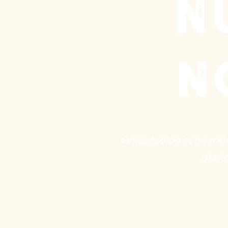
N
N
“Onze biologische rod
drake