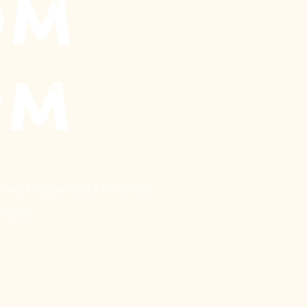
om
rm
at resulteert in verse
maak.”