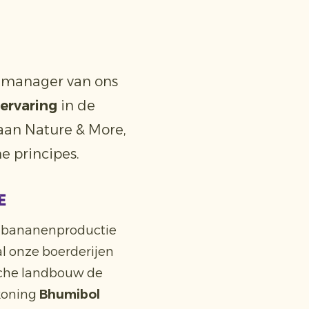
rtmanager van ons
 ervaring
in de
an Nature & More,
e principes.
e
en bananenproductie
l onze boerderijen
sche landbouw de
 koning
Bhumibol