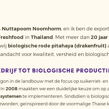
s
Nuttapoom Noomhorm
, en ik ben de expo
Freshfood
in
Thailand
. Met meer dan
20 jaar
wij
biologische rode pitahaya (drakenfruit)
a
andacht voor kwaliteit, versheid en biologisch
edrijf tot biologische producti
begon in de landbouw met de focus op suikerriet- 
 In
2008
maakten we een duidelijke keuze om op a
 systemen
te implementeren. Sindsdien is biologi
geworden, geïnspireerd door de voormalige Thaise