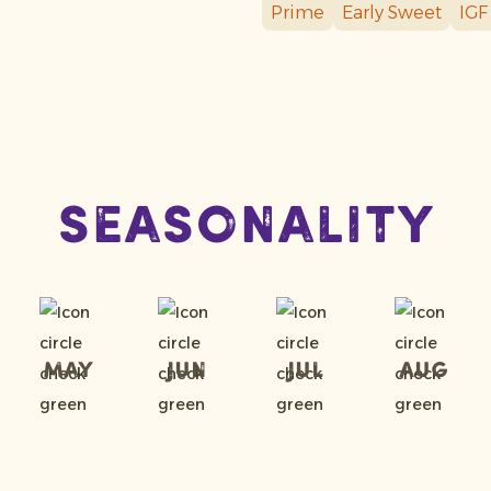
Prime
Early Sweet
IGF
Seasonality
May
Jun
Jul
Aug