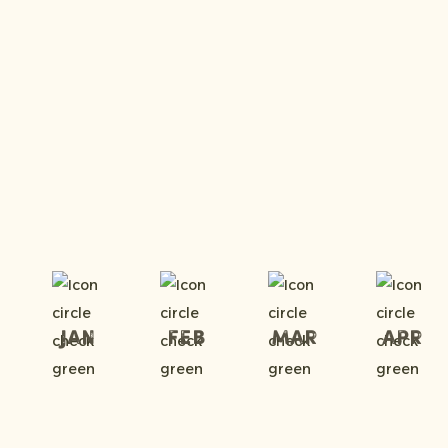
Jan
Feb
Mar
Apr