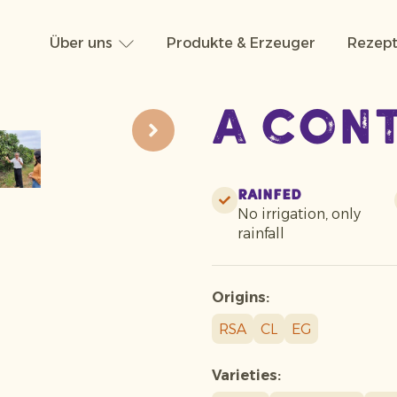
Über uns
Produkte & Erzeuger
Rezept
A con
Rainfed
No irrigation, only
rainfall
Origins:
RSA
CL
EG
Varieties: