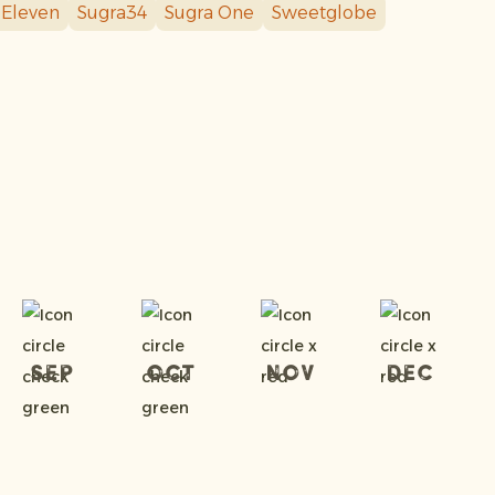
 Eleven
Sugra34
Sugra One
Sweetglobe
Sep
Oct
Nov
Dec