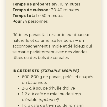
Temps de préparation :
10 minutes
Temps de cuisson :
30–40 minutes
Temps total :
~50 minutes
Pour :
4 personnes
Préparation :
10 minutes
Cuisson :
20–25 minutes
Rôtir les panais fait ressortir leur douceur
Temps total :
~35 minutes
naturelle et caramélise les bords — un
Pour :
4 personnes
accompagnement simple et délicieux qui
se marie parfaitement avec des viandes
rôties ou des bols de céréales.
Cette purée de panais est lisse, beurrée et
subtilement sucrée — une belle alternative
à la purée de pommes de terre qui
Ingrédients
(exemple inspiré)
accompagne parfaitement les viandes
600–800 g de panais, pelés et coupés
rôties et les plats copieux.
en bâtonnets
2–3 c. à soupe d'huile d'olive
1–2 c. à café de miel ou de sirop
Ingrédients
d'érable
(optionnel)
600–800 g de panais, pelés et coupés
1 c. à café de thym ou de romarin
2 c. à soupe de beurre doux