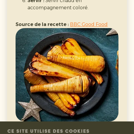
Servir :
Servir chaud en
Assaisonner :
Assaisonner avec le sel,
accompagnement coloré.
le poivre et l'épice optionnelle.
Servir :
Servir chaud en
accompagnement crémeux.
Source de la recette :
BBC Good Food
Source de la recette :
Flavor The Moments
CE SITE UTILISE DES COOKIES