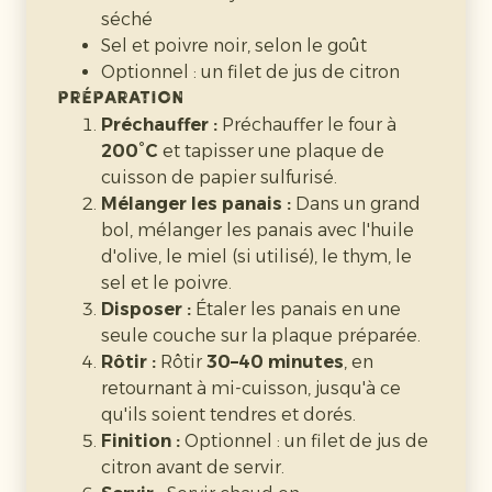
séché
120–150 ml de lait ou de crème
Sel et poivre noir, selon le goût
(ajuster selon la texture désirée)
Optionnel : un filet de jus de citron
Sel et poivre noir, au goût
Préparation
Optionnel : pincée de muscade ou
Préchauffer :
Préchauffer le four à
d'ail en poudre
200°C
et tapisser une plaque de
Préparation
cuisson de papier sulfurisé.
Cuire les panais :
Placer les panais
Mélanger les panais :
Dans un grand
dans une grande casserole d'eau
bol, mélanger les panais avec l'huile
salée. Porter à ébullition et cuire
20–
d'olive, le miel (si utilisé), le thym, le
25 minutes
jusqu'à ce qu'ils soient
sel et le poivre.
très tendres.
Disposer :
Étaler les panais en une
Égoutter :
Bien égoutter et remettre
seule couche sur la plaque préparée.
les panais dans la casserole.
Rôtir :
Rôtir
30–40 minutes
, en
Ajouter le beurre :
Ajouter le beurre
retournant à mi-cuisson, jusqu'à ce
et un peu de lait/crème. Écraser à
qu'ils soient tendres et dorés.
l'aide d'un presse-purée ou d'un
Finition :
Optionnel : un filet de jus de
mixeur plongeant jusqu'à obtenir une
citron avant de servir.
texture lisse.